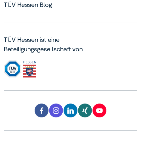
TÜV Hessen Blog
TÜV Hessen ist eine
Beteiligungsgesellschaft von
Facebook TÜV Hessen
Instagram TÜV Hessen
LinkedIn TÜV Hessen
Xing TÜV Hessen
YouTube TÜV H
facebook
instagram
linkedin
xing
youtube