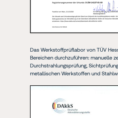
ausführliches
Das Werkstoffprüflabor von TÜV Hess
PDF
Bereichen durchzuführen: manuelle ze
(907
KB)
Durchstrahlungsprüfung, Sichtprüfun
öffnen
metallischen Werkstoffen und Stahlw
per
Klick