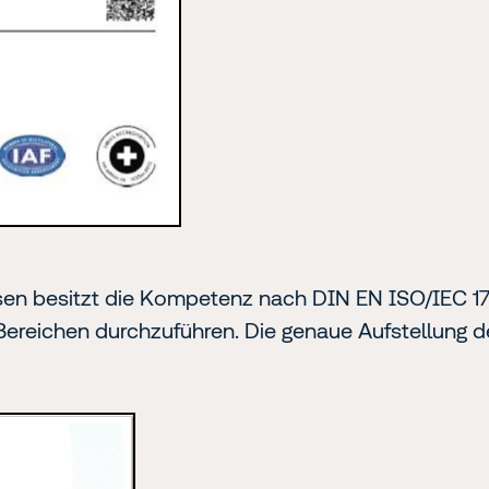
sen besitzt die Kompetenz nach DIN EN ISO/IEC 170
 Bereichen durchzuführen. Die genaue Aufstellun