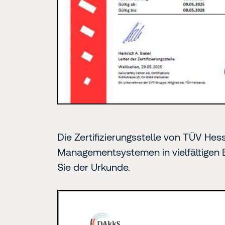
ausführliches
PDF
Die Zertifizierungsstelle von TÜV Hes
(295
KB)
Managementsystemen in vielfältigen
öffnen
Sie der Urkunde.
per
Klick