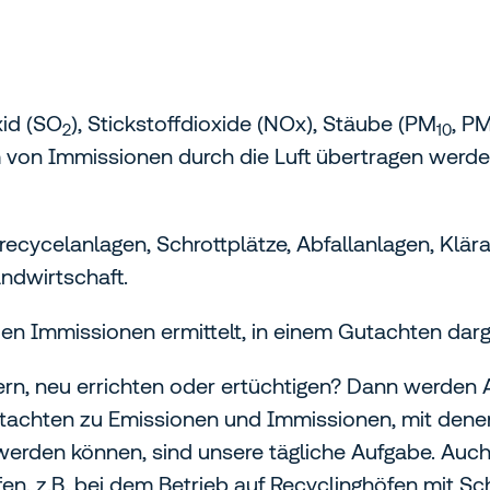
xid (SO
), Stickstoffdioxide (NOx), Stäube (PM
, P
2
10
rm von Immissionen durch die Luft übertragen wer
recycelanlagen, Schrottplätze, Abfallanlagen, Klä
ndwirtschaft.
n Immissionen ermittelt, in einem Gutachten darg
ern, neu errichten oder ertüchtigen? Dann werden
utachten zu Emissionen und Immissionen, mit dene
erden können, sind unsere tägliche Aufgabe. Auch 
fen, z.B. bei dem Betrieb auf Recyclinghöfen mit S