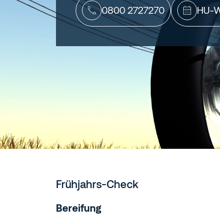
0800 2727270
HU-W
Frühjahrs-Check
Bereifung