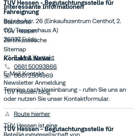
TÜV Hessen - Begutachtungsstelle für
Interessante Informationen
Fahreignung
Bahnhofstr. 26 (Einkaufszentrum Centhof, 2.
Standorte
OG, Treppenhaus A)
TÜV Hessen
36037 Fulda
Zertifikatssuche
Sitemap
E-Mail Kontakt
Kontakt & News
0661 50093866
E-Mail Kontakt
0661 2504969
Newsletter Anmeldung
Termine nach Vereinbarung - rufen Sie uns an
TÜV Hessen Blog
oder nutzen Sie unser Kontaktformular.
Route hierher
TÜV Hessen ist eine
TÜV Hessen - Begutachtungsstelle für
Beteiligungsgesellschaft von