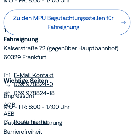
MO - FR: 8:00 - 17:00 Uhr
Route hierher
Zu den MPU Begutachtungsstellen für
Fahreignung
TÜV Hessen - Begutachtungsstelle für
Fahreignung
Kaiserstraße 72 (gegenüber Hauptbahnhof)
60329 Frankfurt
E-Mail Kontakt
Wichtige Seiten
069 978824-0
069 978824-18
Impressum
AGB
MO - FR: 8:00 - 17:00 Uhr
AEB
Route hierher
Datenschutzerklärung
Barrierefreiheit