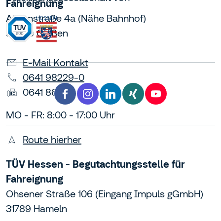
Fahreignung
Alicenstraße 4a (Nähe Bahnhof)
35390 Gießen
E-Mail Kontakt
0641 98229-0
0641 86476
Facebook TÜV Hessen
Instagram TÜV Hessen
LinkedIn TÜV Hessen
Xing TÜV Hessen
YouTube TÜV H
facebook
instagram
linkedin
xing
youtube
MO - FR: 8:00 - 17:00 Uhr
Route hierher
TÜV Hessen - Begutachtungsstelle für
Fahreignung
Ohsener Straße 106 (Eingang Impuls gGmbH)
31789 Hameln