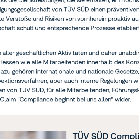
iligungsgesellschaft von TÜV SÜD einen präventiv
le Verstöße und Risiken von vornherein proaktiv a
schaft schult und entsprechende Prozesse etabliert
 aller geschäftlichen Aktivitäten und daher unabd
Hessen wie alle Mitarbeitenden innerhalb des Kon
Dazu gehören internationale und nationale Gesetze
spektionsverfahren, aber auch interne Regelungen
ften von TÜV SÜD, für alle Mitarbeitenden, Führungs
Claim "Compliance beginnt bei uns allen" wider.
TÜV SÜD Compl