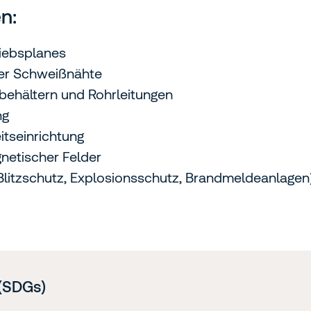
n:
iebsplanes
der Schweißnähte
kbehältern und Rohrleitungen
ng
itseinrichtung
netischer Felder
(Blitzschutz, Explosionsschutz, Brandmeldeanlagen
(SDGs)