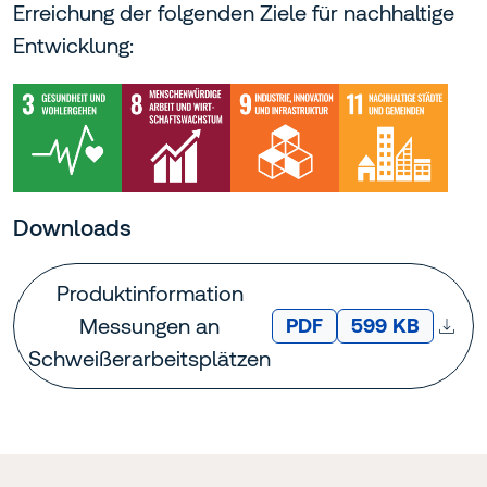
Erreichung der folgenden Ziele für nachhaltige
Entwicklung:
Downloads
Produktinformation
Messungen an
DATEITYP:
Dateigröße:
PDF
599 KB
Schweißerarbeitsplätzen