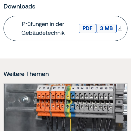
Downloads
Prüfungen in der
DATEITYP:
Dateigröße:
PDF
3 MB
Gebäudetechnik
Weitere Themen