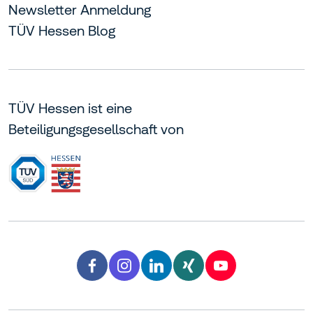
Newsletter Anmeldung
TÜV Hessen Blog
TÜV Hessen ist eine
Beteiligungsgesellschaft von
Facebook TÜV Hessen
Instagram TÜV Hessen
LinkedIn TÜV Hessen
Xing TÜV Hessen
YouTube TÜV H
facebook
instagram
linkedin
xing
youtube