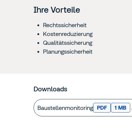
Ihre Vorteile
Rechtssicherheit
Kostenreduzierung
Qualitätssicherung
Planungssicherheit
Downloads
Baustellenmonitoring
DATEITYP:
Dateig
PDF
1 MB