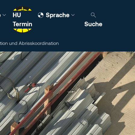
e
HU
Sprache
Termin
Suche
ion und Abrisskoordination