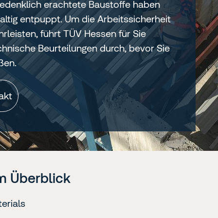
edenklich erachtete Baustoffe haben
altig entpuppt. Um die Arbeitssicherheit
leisten, führt TÜV Hessen für Sie
nische Beurteilungen durch, bevor Sie
ßen.
akt
m Überblick
erials