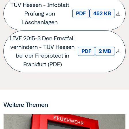
TÜV Hessen - Infoblatt
Prüfung von
DATEITYP:
Dateigröße:
PDF
452 KB
Löschanlagen
LIVE 2015-3 Den Ernstfall
verhindern - TÜV Hessen
DATEITYP:
Dateigröße:
PDF
2 MB
bei der Fireprotect in
Frankfurt (PDF)
Weitere Themen