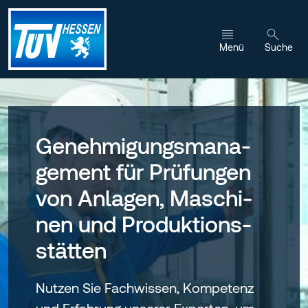
Zum Inhalt wechseln
Menü
Suche
Genehmigungs­mana­
gement für Prüfun­gen
von Anla­gen, Maschi­
nen und Produktions­
stätten
Nutzen Sie Fachwissen, Kompetenz