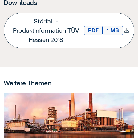
Downloads
Störfall -
Produktinformation TÜV
DATEITYP:
Dateigröße:
PDF
1 MB
Hessen 2018
Weitere Themen