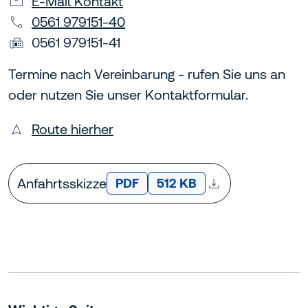
E-Mail Kontakt
0561 979151-40
0561 979151-41
Termine nach Vereinbarung - rufen Sie uns an
oder nutzen Sie unser Kontaktformular.
Route hierher
Anfahrtsskizze
DATEITYP:
Dateigröße:
PDF
512 KB