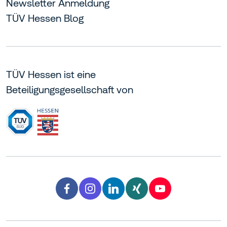
Newsletter Anmeldung
TÜV Hessen Blog
TÜV Hessen ist eine
Beteiligungsgesellschaft von
Facebook TÜV Hessen
Instagram TÜV Hessen
LinkedIn TÜV Hessen
Xing TÜV Hessen
YouTube TÜV H
facebook
instagram
linkedin
xing
youtube