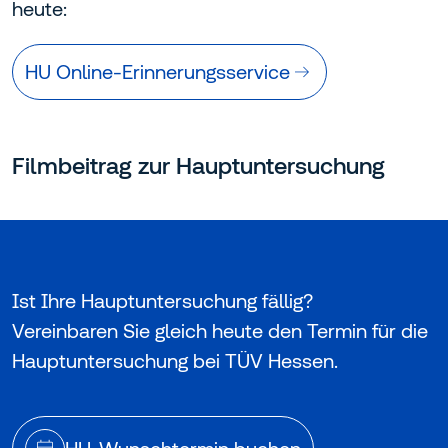
heute:
HU Online-Erinnerungsservice
Dies ist ein YouTube Video. Wenn Sie auf dieses Video klicken,
stimmen Sie der
Datenschutzerklärung &
Nutzungsbedingungen
von Google zu. Außerdem stimmen Sie
Filmbeitrag zur Hauptuntersuchung
unserer Datenschutzrichtlinie zu.
Ist Ihre Hauptuntersuchung fällig?
Vereinbaren Sie gleich heute den Termin für die
Hauptuntersuchung bei TÜV Hessen.