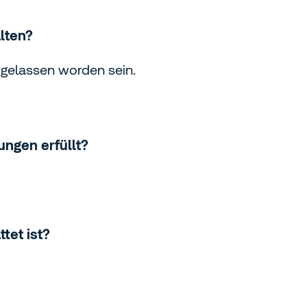
lten?
ugelassen worden sein.
ngen erfüllt?
tet ist?