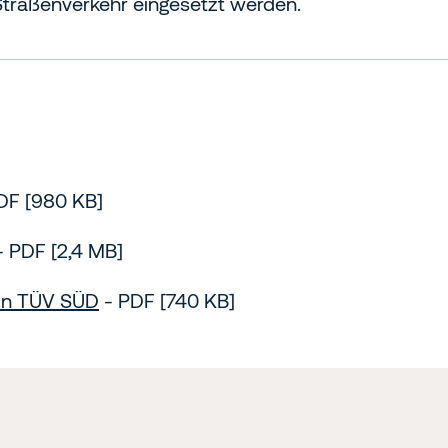
Straßenverkehr eingesetzt werden.
DF [980 KB]
 PDF [2,4 MB]
von TÜV SÜD
- PDF [740 KB]