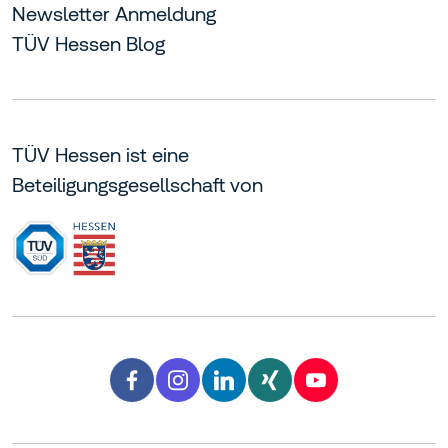
Newsletter Anmeldung
TÜV Hessen Blog
TÜV Hessen ist eine
Beteiligungsgesellschaft von
Facebook TÜV Hessen
Instagram TÜV Hessen
LinkedIn TÜV Hessen
Xing TÜV Hessen
YouTube TÜV H
facebook
instagram
linkedin
xing
youtube