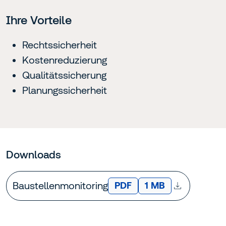
Ihre Vorteile
Rechtssicherheit
Kostenreduzierung
Qualitätssicherung
Planungssicherheit
Downloads
Baustellenmonitoring
DATEITYP:
Dateigröße:
PDF
1 MB